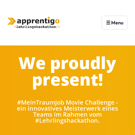
We proudly
present!
#MeinTraumJob Movie Challenge -
ein innovatives Meisterwerk eines
Teams im Rahmen vom
#Lehrlingshackathon.