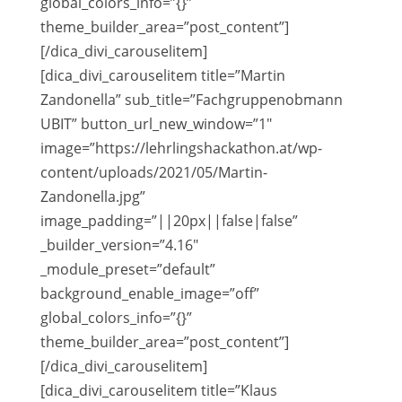
global_colors_info=”{}”
theme_builder_area=”post_content”]
[/dica_divi_carouselitem]
[dica_divi_carouselitem title=”Martin
Zandonella” sub_title=”Fachgruppenobmann
UBIT” button_url_new_window=”1″
image=”https://lehrlingshackathon.at/wp-
content/uploads/2021/05/Martin-
Zandonella.jpg”
image_padding=”||20px||false|false”
_builder_version=”4.16″
_module_preset=”default”
background_enable_image=”off”
global_colors_info=”{}”
theme_builder_area=”post_content”]
[/dica_divi_carouselitem]
[dica_divi_carouselitem title=”Klaus