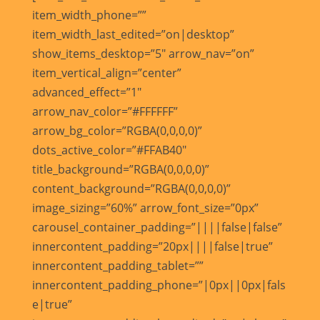
item_width_phone=””
item_width_last_edited=”on|desktop”
show_items_desktop=”5″ arrow_nav=”on”
item_vertical_align=”center”
advanced_effect=”1″
arrow_nav_color=”#FFFFFF”
arrow_bg_color=”RGBA(0,0,0,0)”
dots_active_color=”#FFAB40″
title_background=”RGBA(0,0,0,0)”
content_background=”RGBA(0,0,0,0)”
image_sizing=”60%” arrow_font_size=”0px”
carousel_container_padding=”||||false|false”
innercontent_padding=”20px||||false|true”
innercontent_padding_tablet=””
innercontent_padding_phone=”|0px||0px|fals
e|true”