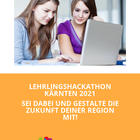
LEHRLINGSHACKATHON
KÄRNTEN 2021
SEI DABEI UND GESTALTE DIE
ZUKUNFT DEINER REGION
MIT!