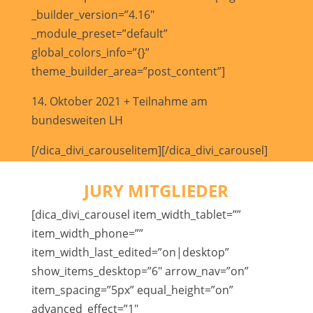
_builder_version=”4.16″
_module_preset=”default”
global_colors_info=”{}”
theme_builder_area=”post_content”]
14. Oktober 2021 + Teilnahme am
bundesweiten LH
[/dica_divi_carouselitem][/dica_divi_carousel]
JURY MITGLIEDER
[dica_divi_carousel item_width_tablet=””
item_width_phone=””
item_width_last_edited=”on|desktop”
show_items_desktop=”6″ arrow_nav=”on”
item_spacing=”5px” equal_height=”on”
advanced_effect=”1″