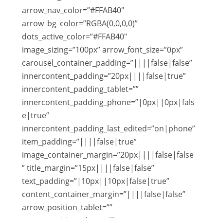
arrow_nav_color=”#FFAB40″
arrow_bg_color=”RGBA(0,0,0,0)”
dots_active_color=”#FFAB40″
image_sizing=”100px” arrow_font_size=”0px”
carousel_container_padding=”||||false|false”
innercontent_padding=”20px||||false|true”
innercontent_padding_tablet=””
innercontent_padding_phone=”|0px||0px|fals
e|true”
innercontent_padding_last_edited=”on|phone”
item_padding=”||||false|true”
image_container_margin=”20px||||false|false
” title_margin=”15px||||false|false”
text_padding=”|10px||10px|false|true”
content_container_margin=”||||false|false”
arrow_position_tablet=””