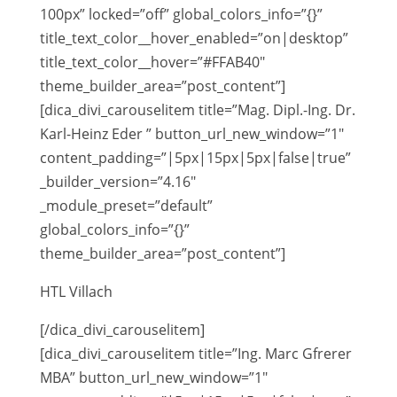
100px” locked=”off” global_colors_info=”{}”
title_text_color__hover_enabled=”on|desktop”
title_text_color__hover=”#FFAB40″
theme_builder_area=”post_content”]
[dica_divi_carouselitem title=”Mag. Dipl.-Ing. Dr.
Karl-Heinz Eder ” button_url_new_window=”1″
content_padding=”|5px|15px|5px|false|true”
_builder_version=”4.16″
_module_preset=”default”
global_colors_info=”{}”
theme_builder_area=”post_content”]
HTL Villach
[/dica_divi_carouselitem]
[dica_divi_carouselitem title=”Ing. Marc Gfrerer
MBA” button_url_new_window=”1″