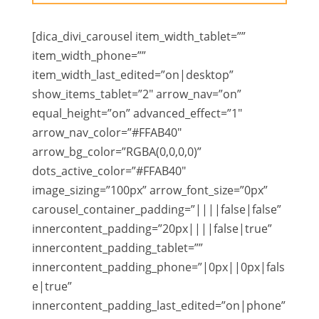
[dica_divi_carousel item_width_tablet=””
item_width_phone=””
item_width_last_edited=”on|desktop”
show_items_tablet=”2″ arrow_nav=”on”
equal_height=”on” advanced_effect=”1″
arrow_nav_color=”#FFAB40″
arrow_bg_color=”RGBA(0,0,0,0)”
dots_active_color=”#FFAB40″
image_sizing=”100px” arrow_font_size=”0px”
carousel_container_padding=”||||false|false”
innercontent_padding=”20px||||false|true”
innercontent_padding_tablet=””
innercontent_padding_phone=”|0px||0px|fals
e|true”
innercontent_padding_last_edited=”on|phone”