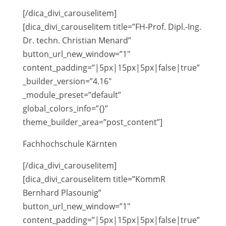
[/dica_divi_carouselitem]
[dica_divi_carouselitem title=”FH-Prof. Dipl.-Ing.
Dr. techn. Christian Menard”
button_url_new_window=”1″
content_padding=”|5px|15px|5px|false|true”
_builder_version=”4.16″
_module_preset=”default”
global_colors_info=”{}”
theme_builder_area=”post_content”]
Fachhochschule Kärnten
[/dica_divi_carouselitem]
[dica_divi_carouselitem title=”KommR
Bernhard Plasounig”
button_url_new_window=”1″
content_padding=”|5px|15px|5px|false|true”