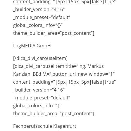
content_padding=”|5px|15px|5px|false|true”
_builder_version=”4.16″
_module_preset=”default”
global_colors_info=”{}”
theme_builder_area=”post_content”]
LogMEDIA GmbH
[/dica_divi_carouselitem]
[dica_divi_carouselitem title=”Ing. Markus
Kanzian, BEd MA” button_url_new_window=”1″
content_padding=”|5px|15px|5px|false|true”
_builder_version=”4.16″
_module_preset=”default”
global_colors_info=”{}”
theme_builder_area=”post_content”]
Fachberufsschule Klagenfurt