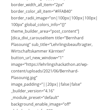
border_width_all_item=”2px”
border_color_all_item=”#FFAB40″
border_radii_image=”on|100px|100px|100px|
100px” global_colors_info=”{}”
theme_builder_area=”post_content”]
[dica_divi_carouselitem title=”Bernhard
Plasounig” sub_title=”Lehrlingsbeauftragter,
Wirtschaftskammer Kärnten”
button_url_new_window=”1″
image=”https://lehrlingshackathon.at/wp-
content/uploads/2021/06/Bernhard-
Plasounig.jpg”
image_padding=”||20px||false|false”
_builder_version=”4.16″
_module_preset=”default”
background_enable_image=”off”