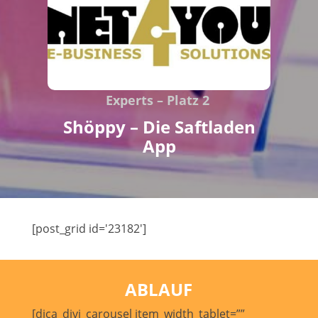
Experts – Platz 2
Shöppy – Die Saftladen
App
[post_grid id='23182']
ABLAUF
[dica_divi_carousel item_width_tablet=””