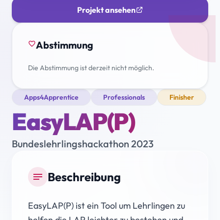
Projekt ansehen
Abstimmung
favorite_border
Die Abstimmung ist derzeit nicht möglich.
Apps4Apprentice
Professionals
Finisher
EasyLAP(P)
Bundeslehrlingshackathon 2023
Beschreibung
notes
EasyLAP(P) ist ein Tool um Lehrlingen zu
helfen die LAP leichter zu bestehen und