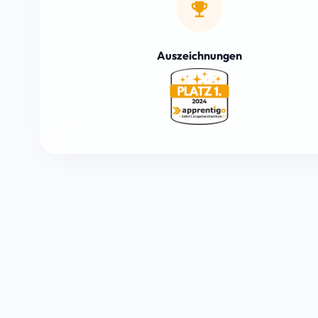
emoji_events
Auszeichnungen