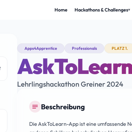
Apps4Apprentice
Professionals
PLATZ 1.
AskToLear
Lehrlingshackathon Greiner 2024
Beschreibung
notes
Die AskToLearn-App ist eine umfassende Nac