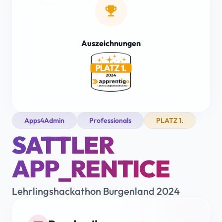
emoji_events
Auszeichnungen
Apps4Admin
Professionals
PLATZ 1.
SATTLER
APP_RENTICE
Lehrlingshackathon Burgenland 2024