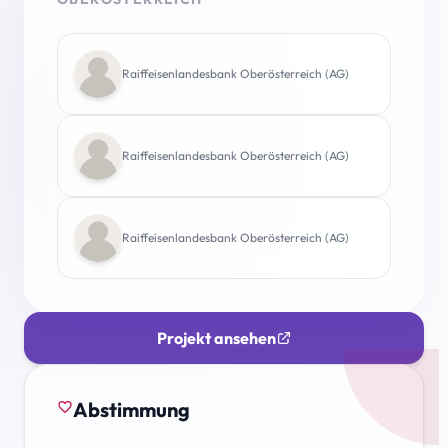
Raiffeisenlandesbank Oberösterreich (AG)
Raiffeisenlandesbank Oberösterreich (AG)
Raiffeisenlandesbank Oberösterreich (AG)
Projekt ansehen
Abstimmung
favorite_border