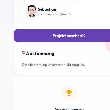
Sebastian
Innio Jenbacher (GmbH)
Projekt ansehen
Abstimmung
favorite_border
Die Abstimmung ist derzeit nicht möglich.
emoji_events
Auszeichnungen