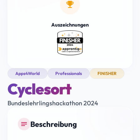
emoji_events
Auszeichnungen
Apps4World
Professionals
FINISHER
Cyclesort
Bundeslehrlingshackathon 2024
Beschreibung
notes