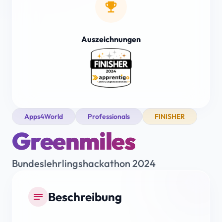
emoji_events
Auszeichnungen
Apps4World
Professionals
FINISHER
Greenmiles
Bundeslehrlingshackathon 2024
Beschreibung
notes