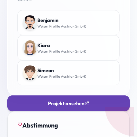
Benjamin
Welser Profile Austria (GmbH)
Kiara
Welser Profile Austria (GmbH)
Simeon
Welser Profile Austria (GmbH)
Projekt ansehen
Abstimmung
favorite_border