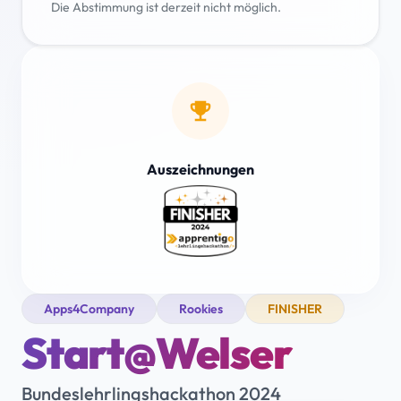
Die Abstimmung ist derzeit nicht möglich.
emoji_events
Auszeichnungen
Apps4Company
Rookies
FINISHER
Start@Welser
Bundeslehrlingshackathon 2024