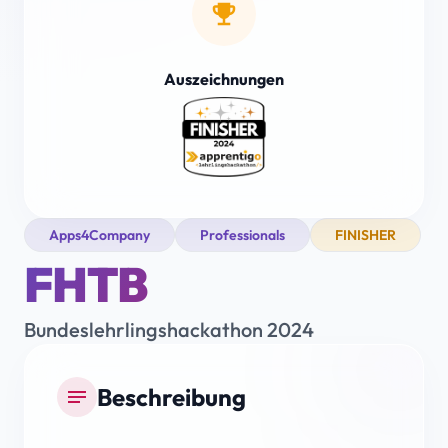
emoji_events
Auszeichnungen
Apps4Company
Professionals
FINISHER
FHTB
Bundeslehrlingshackathon 2024
Beschreibung
notes