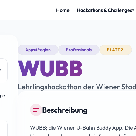
Apps4Region
Professionals
PLATZ 2.
WUBB
Lehrlingshackathon der Wiener St
ppe
Beschreibung
notes
WUBB; die Wiener U-Bahn Buddy App. Die A