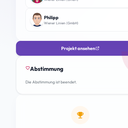
Philipp
Wiener Linien (GmbH)
Projekt ansehen
Abstimmung
favorite_border
Die Abstimmung ist beendet.
emoji_events