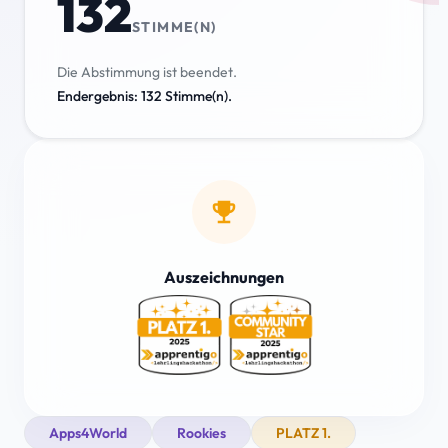
132
STIMME(N)
Die Abstimmung ist beendet.
Endergebnis: 132 Stimme(n).
emoji_events
Auszeichnungen
Apps4World
Rookies
PLATZ 1.