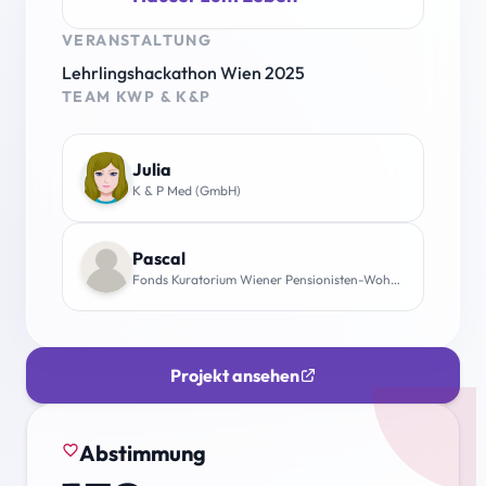
VERANSTALTUNG
Lehrlingshackathon Wien 2025
TEAM KWP & K&P
Julia
K & P Med (GmbH)
Pascal
Fonds Kuratorium Wiener Pensionisten-Wohnhäuser – Häuser zum Leben
Projekt ansehen
Abstimmung
favorite_border