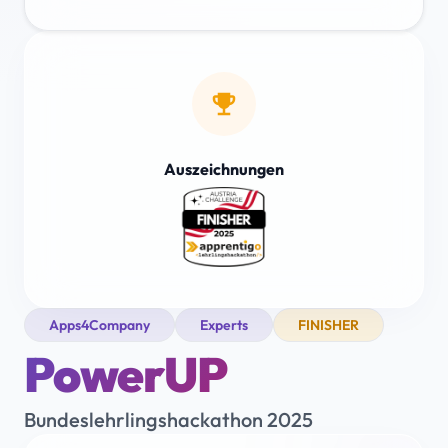
emoji_events
Auszeichnungen
Apps4Company
Experts
FINISHER
PowerUP
Bundeslehrlingshackathon 2025