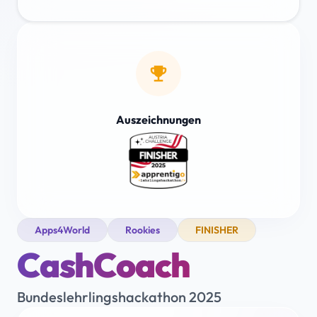
emoji_events
Auszeichnungen
Apps4World
Rookies
FINISHER
CashCoach
Bundeslehrlingshackathon 2025