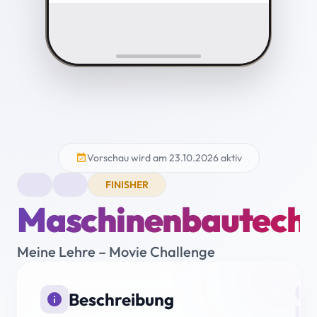
Vorschau wird am 23.10.2026 aktiv
event_available
FINISHER
Maschinenbautech
Meine Lehre – Movie Challenge
i
Beschreibung
info