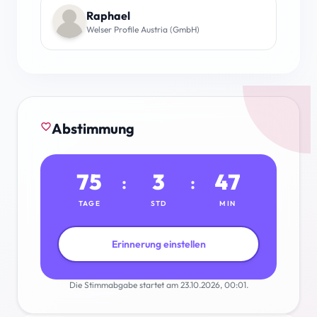
Raphael
Welser Profile Austria (GmbH)
Abstimmung
favorite_border
75
3
47
:
:
TAGE
STD
MIN
Erinnerung einstellen
Die Stimmabgabe startet am 23.10.2026, 00:01.