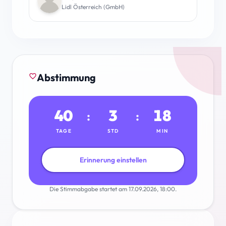
Lidl Österreich (GmbH)
Abstimmung
favorite_border
40
3
18
:
:
TAGE
STD
MIN
Erinnerung einstellen
Die Stimmabgabe startet am 17.09.2026, 18:00.