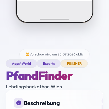
Vorschau wird am 23.09.2026 aktiv
event_available
Apps4World
Experts
FINISHER
PfandFinder
Lehrlingshackathon Wien
i
Beschreibung
info