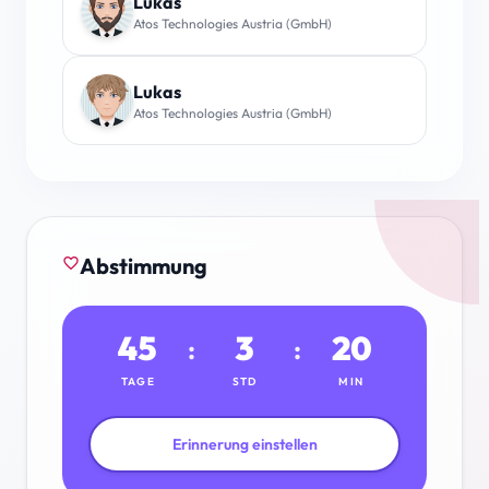
Lukas
Atos Technologies Austria (GmbH)
Lukas
Atos Technologies Austria (GmbH)
Abstimmung
favorite_border
45
3
20
:
:
TAGE
STD
MIN
Erinnerung einstellen