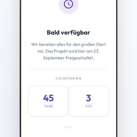
schedule
Bald verfügbar
Wir bereiten alles für den großen Start
vor. Das Projekt wird hier am 23.
September freigeschaltet.
COUNTDOWN
45
3
TAGE
STD