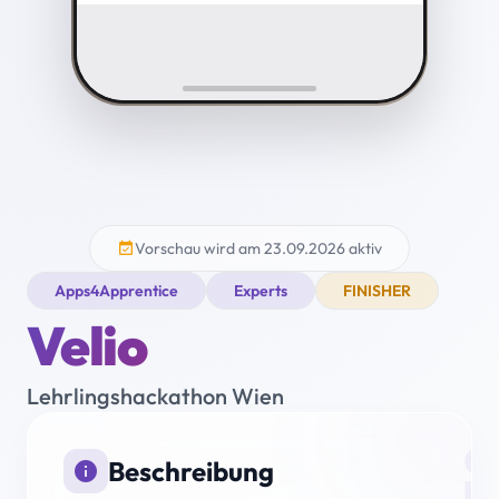
Vorschau wird am 23.09.2026 aktiv
event_available
Apps4Apprentice
Experts
FINISHER
Velio
Lehrlingshackathon Wien
i
Beschreibung
info