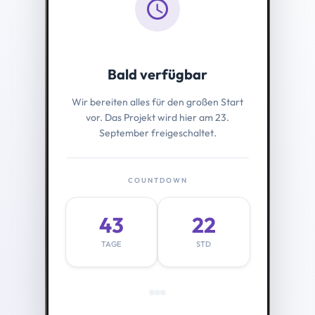
schedule
Bald verfügbar
Wir bereiten alles für den großen Start
vor. Das Projekt wird hier am 23.
September freigeschaltet.
COUNTDOWN
43
22
TAGE
STD