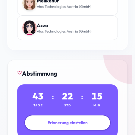
Melikenur
Atos Technologies Austria (GmbH)
Azza
Atos Technologies Austria (GmbH)
Abstimmung
favorite_border
43
22
15
:
:
TAGE
STD
MIN
Erinnerung einstellen