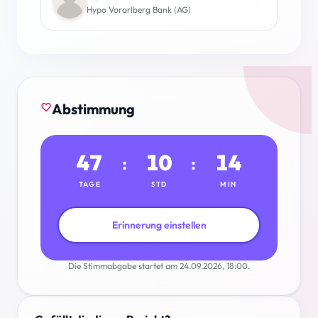
Hypo Vorarlberg Bank (AG)
Abstimmung
favorite_border
47
10
14
:
:
TAGE
STD
MIN
Erinnerung einstellen
Die Stimmabgabe startet am 24.09.2026, 18:00.