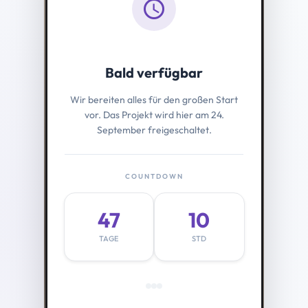
schedule
Bald verfügbar
Wir bereiten alles für den großen Start
vor. Das Projekt wird hier am 24.
September freigeschaltet.
COUNTDOWN
47
10
TAGE
STD