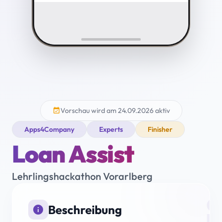
Vorschau wird am 24.09.2026 aktiv
event_available
Apps4Company
Experts
Finisher
Loan Assist
Lehrlingshackathon Vorarlberg
i
Beschreibung
info