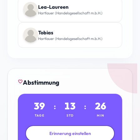
Lea-Laureen
Hartlauer (Handelsgesellschaft m.b.H.)
Tobias
Hartlauer (Handelsgesellschaft m.b.H.)
Abstimmung
favorite_border
39
13
26
:
:
TAGE
STD
MIN
Erinnerung einstellen