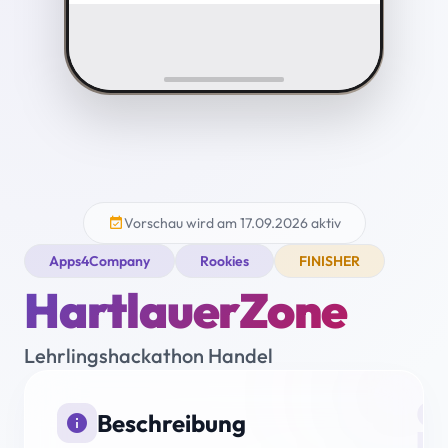
Vorschau wird am 17.09.2026 aktiv
event_available
Apps4Company
Rookies
FINISHER
HartlauerZone
Lehrlingshackathon Handel
i
Beschreibung
info