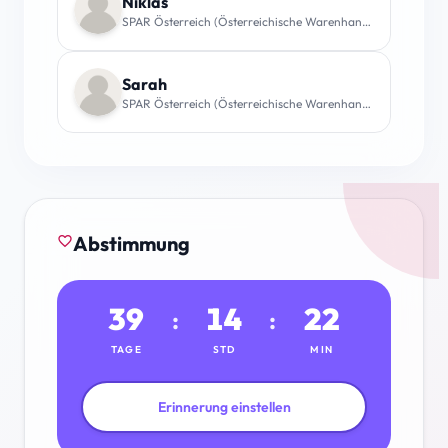
Niklas
SPAR Österreich (Österreichische Warenhandels-AG)
Sarah
SPAR Österreich (Österreichische Warenhandels-AG)
Abstimmung
favorite_border
39
14
22
:
:
TAGE
STD
MIN
Erinnerung einstellen