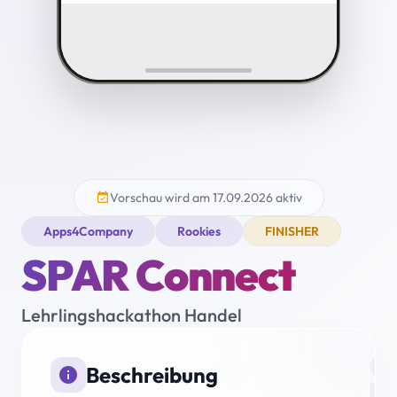
Vorschau wird am 17.09.2026 aktiv
event_available
Apps4Company
Rookies
FINISHER
SPAR Connect
Lehrlingshackathon Handel
i
Beschreibung
info