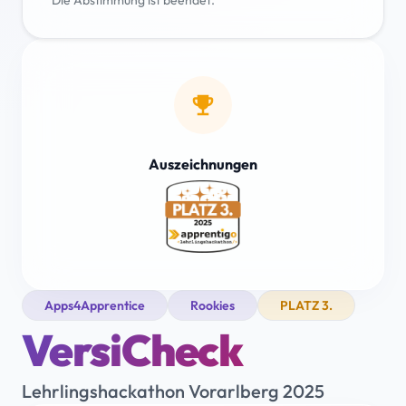
Die Abstimmung ist beendet.
emoji_events
Auszeichnungen
Apps4Apprentice
Rookies
PLATZ 3.
VersiCheck
Lehrlingshackathon Vorarlberg 2025