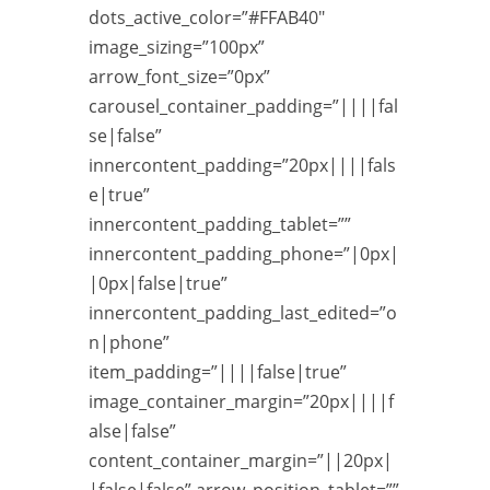
dots_active_color=”#FFAB40″
image_sizing=”100px”
arrow_font_size=”0px”
carousel_container_padding=”||||fal
se|false”
innercontent_padding=”20px||||fals
e|true”
innercontent_padding_tablet=””
innercontent_padding_phone=”|0px|
|0px|false|true”
innercontent_padding_last_edited=”o
n|phone”
item_padding=”||||false|true”
image_container_margin=”20px||||f
alse|false”
content_container_margin=”||20px|
|false|false” arrow_position_tablet=””