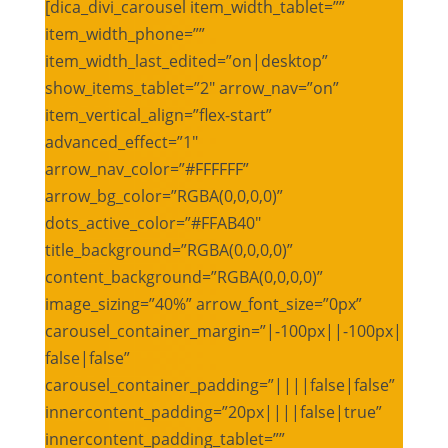
[dica_divi_carousel item_width_tablet=””
item_width_phone=””
item_width_last_edited=”on|desktop”
show_items_tablet=”2″ arrow_nav=”on”
item_vertical_align=”flex-start”
advanced_effect=”1″
arrow_nav_color=”#FFFFFF”
arrow_bg_color=”RGBA(0,0,0,0)”
dots_active_color=”#FFAB40″
title_background=”RGBA(0,0,0,0)”
content_background=”RGBA(0,0,0,0)”
image_sizing=”40%” arrow_font_size=”0px”
carousel_container_margin=”|-100px||-100px|
false|false”
carousel_container_padding=”||||false|false”
innercontent_padding=”20px||||false|true”
innercontent_padding_tablet=””