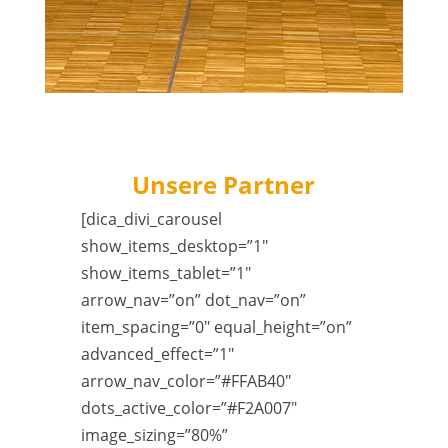
Unsere Partner
[dica_divi_carousel
show_items_desktop=”1″
show_items_tablet=”1″
arrow_nav=”on” dot_nav=”on”
item_spacing=”0″ equal_height=”on”
advanced_effect=”1″
arrow_nav_color=”#FFAB40″
dots_active_color=”#F2A007″
image_sizing=”80%”