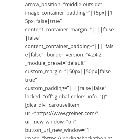
arrow_position=”middle-outside”
image_container_padding=”|15px||1
5px|false|true”
content_container_margin=”||||false
|false”
content_container_padding=”||||fals
e|false” _builder_version=”4.24.2″
_module_preset=”default”
custom_margin=”|50px||50px|false|
true”
custom_padding=”||||false|false”
locked=”off” global_colors_info=”{}”]
[dica_divi_carouselitem
url=”https://www.greiner.com/”
url_new_window=”on”
button_url_new_window=”1″
image=”https://lehrlingshackathon.at