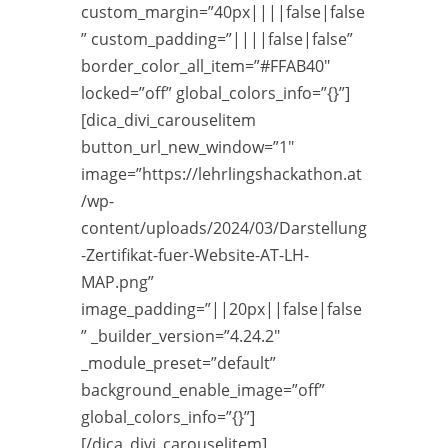
custom_margin=”40px||||false|false
” custom_padding=”||||false|false”
border_color_all_item=”#FFAB40″
locked=”off” global_colors_info=”{}”]
[dica_divi_carouselitem
button_url_new_window=”1″
image=”https://lehrlingshackathon.at
/wp-
content/uploads/2024/03/Darstellung
-Zertifikat-fuer-Website-AT-LH-
MAP.png”
image_padding=”||20px||false|false
” _builder_version=”4.24.2″
_module_preset=”default”
background_enable_image=”off”
global_colors_info=”{}”]
[/dica_divi_carouselitem]