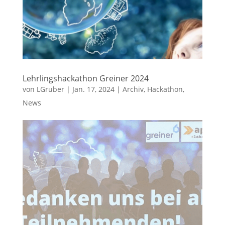
Lehrlingshackathon Greiner 2024
von
LGruber
|
Jan. 17, 2024
|
Archiv
,
Hackathon
,
News