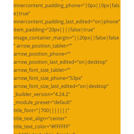
innercontent_padding_phone=”|0px||0px|fals
e|true”
innercontent_padding_last_edited=”on|phone”
item_padding=”20px||||false|true”
image_container_margin=”||20px||false|false
” arrow_position_tablet=””
arrow_position_phone=””
arrow_position_last_edited=”on|desktop”
arrow_font_size_tablet=””
arrow_font_size_phone=”53px”
arrow_font_size_last_edited=”on|desktop”
_builder_version=”4.24.2″
_module_preset=”default”
title_font=”|700|||||||”
title_text_align=”center”
title_text_color=”#FFFFFF”