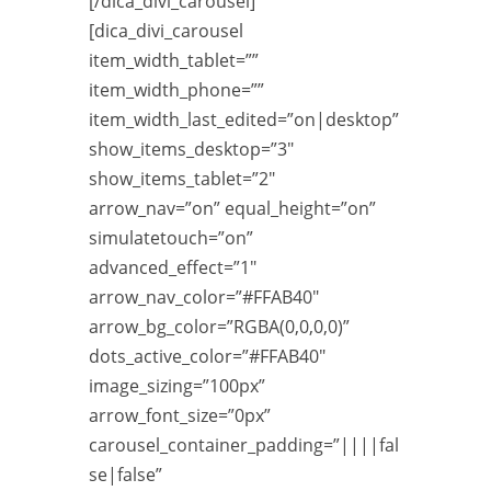
[/dica_divi_carousel]
[dica_divi_carousel
item_width_tablet=””
item_width_phone=””
item_width_last_edited=”on|desktop”
show_items_desktop=”3″
show_items_tablet=”2″
arrow_nav=”on” equal_height=”on”
simulatetouch=”on”
advanced_effect=”1″
arrow_nav_color=”#FFAB40″
arrow_bg_color=”RGBA(0,0,0,0)”
dots_active_color=”#FFAB40″
image_sizing=”100px”
arrow_font_size=”0px”
carousel_container_padding=”||||fal
se|false”