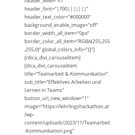
header_level=”h1″
header_font=”|700|||||||”
header_text_color=”#000000″
background_enable_image=”off”
border_width_all_item=”0px”
border_color_all_item=”RGBA(255,255
,255,0)” global_colors_info=”{}”]
[/dica_divi_carouselitem]
[dica_divi_carouselitem
title=”Teamarbeit & Kommunikation”
sub_title=”Effektives Arbeiten und
Lernen in Teams”
button_url_new_window=”1″
image=”https://lehrlingshackathon.at
/wp-
content/uploads/2023/11/Teamarbeit
-Kommunikation.png”