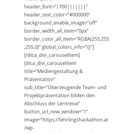
header_font=”|700|||||||”
header_text_color=”#000000″
background_enable_image=”off”
border_width_all_item=”0px”
border_color_all_item=”RGBA(255,255
,255,0)” global_colors_info=”{}”]
[/dica_divi_carouselitem]
[dica_divi_carouselitem
title=”Mediengestaltung &
Präsentation”
sub_title=”Überzeugende Team- und
Projektpräsentation bilden den
Abschluss der Lernreise”
button_url_new_window=”1″
image=”https://lehrlingshackathon.at
/wp-