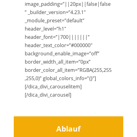
image_padding=”||20px||false|false
” _builder_version=”4.23.1″
_module_preset=”default”
header_level=”h1″
header_font=”|700|||||||”
header_text_color=”#000000″
background_enable_image=”off”
border_width_all_item=”0px”
border_color_all_item=”RGBA(255,255
,255,0)” global_colors_info=”{}”]
[/dica_divi_carouselitem]
[/dica_divi_carousel]
Ablauf