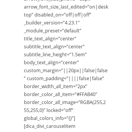
arrow_font_size_last_edited=”on|desk
top” disabled_on=”off|off|off”
_builder_version=”4.23.1″
_module_preset=”default”
title_text_align=”center”
subtitle_text_align=”center”
subtitle_line_height=”1.5em”
body_text_align=”center”
custom_margin=”||20px||false|false
” custom_padding=”||||false|false”
border_width_all_item=”2px”
border_color_all_item=”#FFAB40″
border_color_all_image=”RGBA(255,2
55,255,0)” locked=”off”
global_colors_info=”{}”]
[dica_divi_carouselitem