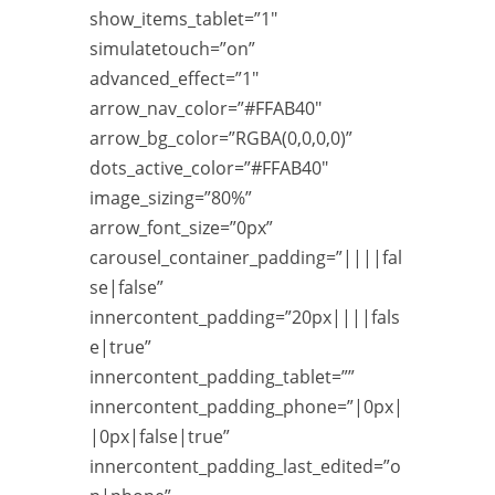
show_items_tablet=”1″
simulatetouch=”on”
advanced_effect=”1″
arrow_nav_color=”#FFAB40″
arrow_bg_color=”RGBA(0,0,0,0)”
dots_active_color=”#FFAB40″
image_sizing=”80%”
arrow_font_size=”0px”
carousel_container_padding=”||||fal
se|false”
innercontent_padding=”20px||||fals
e|true”
innercontent_padding_tablet=””
innercontent_padding_phone=”|0px|
|0px|false|true”
innercontent_padding_last_edited=”o