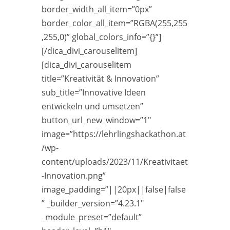
border_width_all_item=”0px”
border_color_all_item=”RGBA(255,255
,255,0)” global_colors_info=”{}”]
[/dica_divi_carouselitem]
[dica_divi_carouselitem
title=”Kreativität & Innovation”
sub_title=”Innovative Ideen
entwickeln und umsetzen”
button_url_new_window=”1″
image=”https://lehrlingshackathon.at
/wp-
content/uploads/2023/11/Kreativitaet
-Innovation.png”
image_padding=”||20px||false|false
” _builder_version=”4.23.1″
_module_preset=”default”