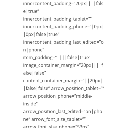
innercontent_padding=”20px||||fals
e|true”
innercontent_padding_tablet=””
innercontent_padding_phone=”|0px|
|0px|false|true”
innercontent_padding_last_edited=”o
n|phone”
item_padding=”||||false|true”
image_container_margin=”20px||||f
alse|false”
content_container_margin=”||20px|
|false|false” arrow_position_tablet=””
arrow_position_phone=”middle-
inside”
arrow_position_last_edited=”on|pho
ne” arrow_font_size_tablet=””
arrow_font_size_phone=”53px”