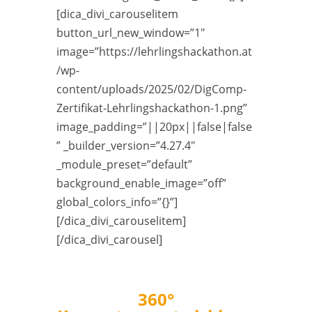
[dica_divi_carouselitem
button_url_new_window=”1″
image=”https://lehrlingshackathon.at
/wp-
content/uploads/2025/02/DigComp-
Zertifikat-Lehrlingshackathon-1.png”
image_padding=”||20px||false|false
” _builder_version=”4.27.4″
_module_preset=”default”
background_enable_image=”off”
global_colors_info=”{}”]
[/dica_divi_carouselitem]
[/dica_divi_carousel]
360°