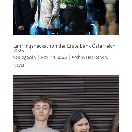
Lehrlingshackathon der Erste Bank Österreich
2025
von
pgawin
|
Nov. 11, 2025
|
Archiv
,
Hackathon
,
News