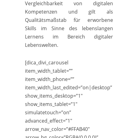
Vergleichbarkeit von digitalen
Kompetenzen und gilt als
Qualitätsmaßstab für erworbene
Skills im Sinn
e des lebenslangen
Lernens im Bereich digitaler
Lebenswelten.
[dica_divi_carousel
item_width_tablet=””
item_width_phone=””
item_width_last_edited=”on|desktop”
show_items_desktop=”1″
show_items_tablet=”1″
simulatetouch=”on”
advanced_effect=”1″
arrow_nav_color=”#FFAB40″
arrow_bg_color=”RGBA(0,0,0,0)”