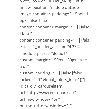
5,255,255,0.85)” image_sizing=”60%”
arrow_position=”middle-outside”
image_container_padding=”|15px||1
5px|false|true”
content_container_margin=”||||false
|false”
content_container_padding=”||||fals
e|false” _builder_version=”4.27.4″
_module_preset=”default”
custom_margin=”|50px||50px|false|
true”
custom_padding=”||||false|false”
locked=”off” global_colors_info=”{}”]
[dica_divi_carouselitem
url=”http://www.erstebank.at/”
url_new_window=”on”
button_url_new_window=”1″