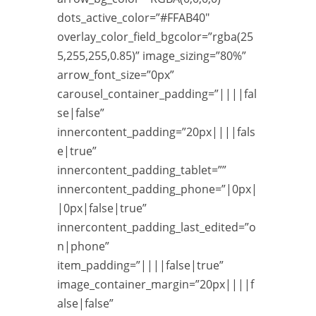
dots_active_color=”#FFAB40″
overlay_color_field_bgcolor=”rgba(25
5,255,255,0.85)” image_sizing=”80%”
arrow_font_size=”0px”
carousel_container_padding=”||||fal
se|false”
innercontent_padding=”20px||||fals
e|true”
innercontent_padding_tablet=””
innercontent_padding_phone=”|0px|
|0px|false|true”
innercontent_padding_last_edited=”o
n|phone”
item_padding=”||||false|true”
image_container_margin=”20px||||f
alse|false”