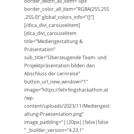
border_width_all_item=”0px”
border_color_all_item=”RGBA(255,255
,255,0)” global_colors_info=”{}”]
[/dica_divi_carouselitem]
[dica_divi_carouselitem
title=”Mediengestaltung &
Präsentation”
sub_title=”Überzeugende Team- und
Projektpräsentation bilden den
Abschluss der Lernreise”
button_url_new_window=”1″
image=”https://lehrlingshackathon.at
/wp-
content/uploads/2023/11/Mediengest
altung-Praesentation.png”
image_padding=”||20px||false|false
” _builder_version=”4.23.1″