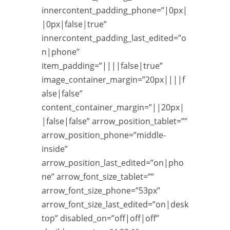
innercontent_padding_phone=”|0px|
|0px|false|true”
innercontent_padding_last_edited=”o
n|phone”
item_padding=”||||false|true”
image_container_margin=”20px||||f
alse|false”
content_container_margin=”||20px|
|false|false” arrow_position_tablet=””
arrow_position_phone=”middle-
inside”
arrow_position_last_edited=”on|pho
ne” arrow_font_size_tablet=””
arrow_font_size_phone=”53px”
arrow_font_size_last_edited=”on|desk
top” disabled_on=”off|off|off”