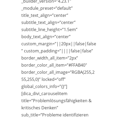
_builder_version=”4.23.1″
_module_preset=”default”
title_text_align=”center”
subtitle_text_align=”center”
subtitle_line_height=”1.5em”
body_text_align=”center”
custom_margin=”||20px||false|false
” custom_padding=”||||false|false”
border_width_all_item=”2px”
border_color_all_item=”#FFAB40″
border_color_all_image=”RGBA(255,2
55,255,0)” locked=”off”
global_colors_info=”{}”]
[dica_divi_carouselitem
title=”Problemlösungsfähigkeiten &
kritisches Denken”
sub_title=”Probleme identifizieren