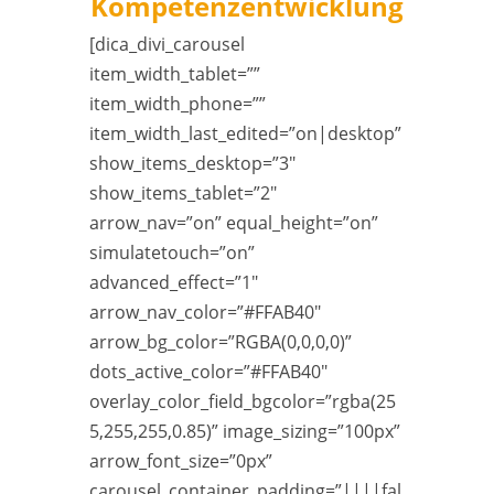
Kompetenzentwicklung
[dica_divi_carousel
item_width_tablet=””
item_width_phone=””
item_width_last_edited=”on|desktop”
show_items_desktop=”3″
show_items_tablet=”2″
arrow_nav=”on” equal_height=”on”
simulatetouch=”on”
advanced_effect=”1″
arrow_nav_color=”#FFAB40″
arrow_bg_color=”RGBA(0,0,0,0)”
dots_active_color=”#FFAB40″
overlay_color_field_bgcolor=”rgba(25
5,255,255,0.85)” image_sizing=”100px”
arrow_font_size=”0px”
carousel_container_padding=”||||fal