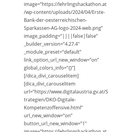
image=”https://lehrlingshackathon.at
/wp-content/uploads/2024/04/Erste-
Bank-der-oesterreichischen-
Sparkassen-AG-logo-2024-web.png”
image_padding=”||||false|false”
_builder_version=”4.27.4″
_module_preset=”default”
link_option_url_new_window=”on”
global_colors_info=”{}”]
[/dica_divi_carouselitem]
[dica_divi_carouselitem
url=”https://www.digitalaustria.gv.at/S
trategien/DKO-Digitale-
Kompetenzoffensive.html”
url_new_window=”on”
button_url_new_window=”1″
image=”https://lehrlingshackathon.at