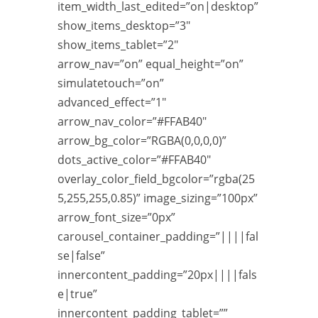
item_width_last_edited=”on|desktop”
show_items_desktop=”3″
show_items_tablet=”2″
arrow_nav=”on” equal_height=”on”
simulatetouch=”on”
advanced_effect=”1″
arrow_nav_color=”#FFAB40″
arrow_bg_color=”RGBA(0,0,0,0)”
dots_active_color=”#FFAB40″
overlay_color_field_bgcolor=”rgba(25
5,255,255,0.85)” image_sizing=”100px”
arrow_font_size=”0px”
carousel_container_padding=”||||fal
se|false”
innercontent_padding=”20px||||fals
e|true”
innercontent_padding_tablet=””