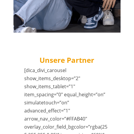
Unsere Partner
[dica_divi_carousel
show_items_desktop=”2″
show_items_tablet=”1″
item_spacing=”0″ equal_height=”on”
simulatetouch=”on”
advanced_effect=”1″
arrow_nav_color=”#FFAB40″
overlay_color_field_bgcolor=”rgba(25