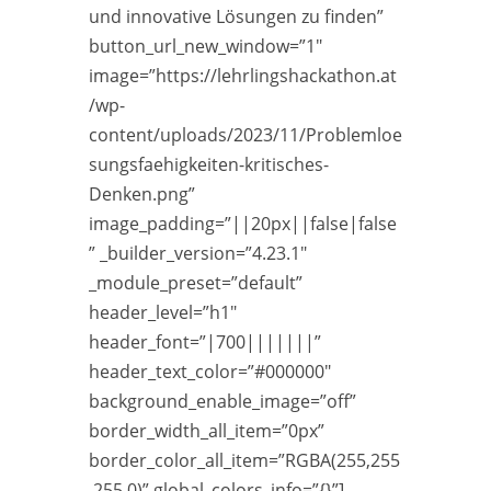
und innovative Lösungen zu finden”
button_url_new_window=”1″
image=”https://lehrlingshackathon.at
/wp-
content/uploads/2023/11/Problemloe
sungsfaehigkeiten-kritisches-
Denken.png”
image_padding=”||20px||false|false
” _builder_version=”4.23.1″
_module_preset=”default”
header_level=”h1″
header_font=”|700|||||||”
header_text_color=”#000000″
background_enable_image=”off”
border_width_all_item=”0px”
border_color_all_item=”RGBA(255,255
,255,0)” global_colors_info=”{}”]