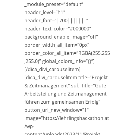
_module_preset=”default”
header_level=”h1″
header_font=”|700|||||||”
header_text_color=”#000000″
background_enable_image=”off”
border_width_all_item=”0px”
border_color_all_item=”RGBA(255,255
,255,0)” global_colors_info=”{}”]
[/dica_divi_carouselitem]
[dica_divi_carouselitem title=”Projekt-
& Zeitmanagement” sub_title=”Gute
Arbeitsteilung und Zeitmanagement
führen zum gemeinsamen Erfolg”
button_url_new_window=”1″
image=”https://lehrlingshackathon.at
/wp-
content/uploads/2023/11/Projekt-