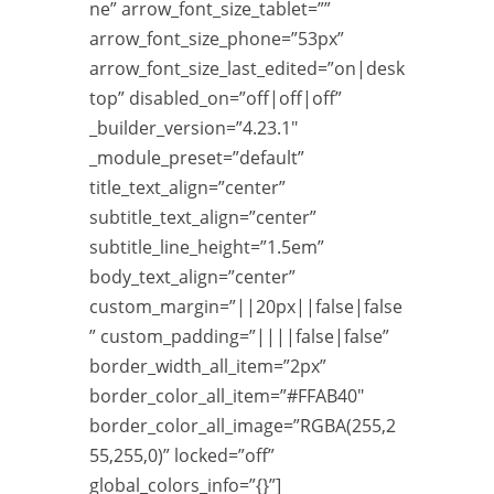
ne” arrow_font_size_tablet=””
arrow_font_size_phone=”53px”
arrow_font_size_last_edited=”on|desk
top” disabled_on=”off|off|off”
_builder_version=”4.23.1″
_module_preset=”default”
title_text_align=”center”
subtitle_text_align=”center”
subtitle_line_height=”1.5em”
body_text_align=”center”
custom_margin=”||20px||false|false
” custom_padding=”||||false|false”
border_width_all_item=”2px”
border_color_all_item=”#FFAB40″
border_color_all_image=”RGBA(255,2
55,255,0)” locked=”off”
global_colors_info=”{}”]