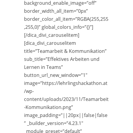
background_enable_image=”off”
border_width_all_item=”0px”
border_color_all_item=”RGBA(255,255
,255,0)” global_colors_info=”{}”]
[/dica_divi_carouselitem]
[dica_divi_carouselitem
title=”Teamarbeit & Kommunikation”
sub_title=”Effektives Arbeiten und
Lernen in Teams”
button_url_new_window=”1″
image=”https://lehrlingshackathon.at
/wp-
content/uploads/2023/11/Teamarbeit
-Kommunikation.png”
image_padding=”||20px||false|false
” _builder_version=”4.23.1″
_module_preset=”default”