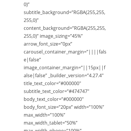
0)”
subtitle_background=”RGBA(255,255,
255,0)”
content_background=”RGBA(255,255,
255,0)” image_sizing=”45%”
arrow_font_size=”0px”
carousel_container_margin=”||||fals
e|false”
image_container_margin=”||15px||f
alse|false” _builder_version=”4.27.4″
title_text_color=”#000000″
subtitle_text_color=”#474747″
body_text_color=”#000000″
body_font_size=”20px” width=”100%”
max_width=”100%”
max_width_tablet=”50%”
max_width_phone=”100%”