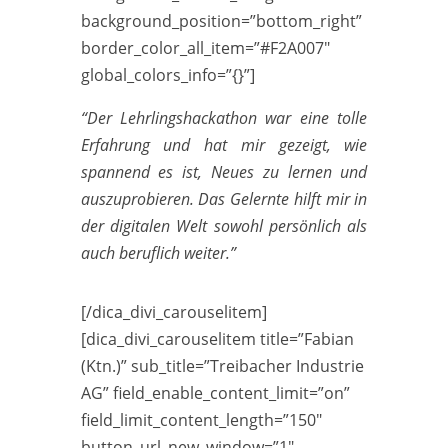
background_position=”bottom_right”
border_color_all_item=”#F2A007″
global_colors_info=”{}”]
“Der Lehrlingshackathon war eine tolle
Erfahrung und hat mir gezeigt, wie
spannend es ist, Neues zu lernen und
auszuprobieren. Das Gelernte hilft mir in
der digitalen Welt sowohl persönlich als
auch beruflich weiter.”
[/dica_divi_carouselitem]
[dica_divi_carouselitem title=”Fabian
(Ktn.)” sub_title=”Treibacher Industrie
AG” field_enable_content_limit=”on”
field_limit_content_length=”150″
button_url_new_window=”1″