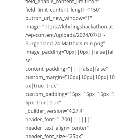
field_enable_content_limit=”on”
field_limit_content_length=”150″
button_url_new_window=”1″
image=”https://lehrlingshackathon.at
/wp-content/uploads/2024/07/LH-
Burgenland-24-Matthias-min.png”
image_padding=”0px||0px||false|fal
se”
content_padding=”||||false|false”
custom_margin=”10px|10px|10px|10
px|true|true”
custom_padding=”15px|15px|15px|1
5px|true|true”
_builder_version=”4.27.4″
header_font=”|700|||||||”
header_text_align=”center”
header_font_size=”25px”