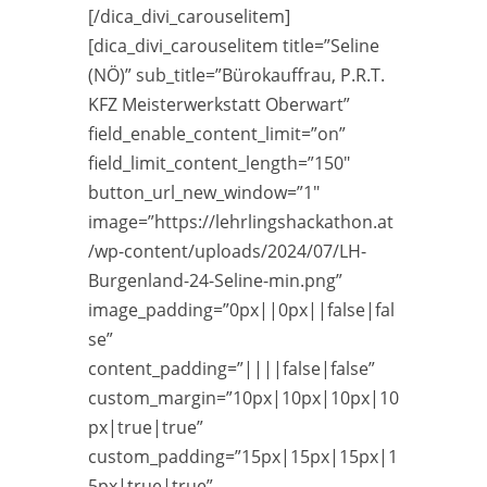
[/dica_divi_carouselitem]
[dica_divi_carouselitem title=”Seline
(NÖ)” sub_title=”Bürokauffrau, P.R.T.
KFZ Meisterwerkstatt Oberwart”
field_enable_content_limit=”on”
field_limit_content_length=”150″
button_url_new_window=”1″
image=”https://lehrlingshackathon.at
/wp-content/uploads/2024/07/LH-
Burgenland-24-Seline-min.png”
image_padding=”0px||0px||false|fal
se”
content_padding=”||||false|false”
custom_margin=”10px|10px|10px|10
px|true|true”
custom_padding=”15px|15px|15px|1
5px|true|true”