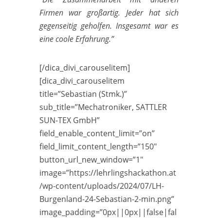
Firmen war großartig. Jeder hat sich
gegenseitig geholfen. Insgesamt war es
eine coole Erfahrung.”
[/dica_divi_carouselitem]
[dica_divi_carouselitem
title=”Sebastian (Stmk.)”
sub_title=”Mechatroniker, SATTLER
SUN-TEX GmbH”
field_enable_content_limit=”on”
field_limit_content_length=”150″
button_url_new_window=”1″
image=”https://lehrlingshackathon.at
/wp-content/uploads/2024/07/LH-
Burgenland-24-Sebastian-2-min.png”
image_padding=”0px||0px||false|fal