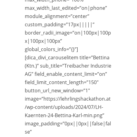
max_width_last_edited=”on|phone”
module_alignment=”center”
custom_padding=”17px|||||”
border_radii_image=”on|100px|100p
x|100px|100px”
global_colors_info=”{}”]
[dica_divi_carouselitem title=”Bettina
(Ktn.)” sub_title=”Treibacher Industrie
AG” field_enable_content_limit=”on”
field_limit_content_length=”150″
button_url_new_window=”1″
image=”https://lehrlingshackathon.at
/wp-content/uploads/2024/07/LH-
Kaernten-24-Bettina-Karl-min.png”
image_padding=”0px||0px||false|fal
se”