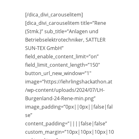
[/dica_divi_carouselitem]
[dica_divi_carouselitem title=”Rene
(Stmk.)” sub_title=”Anlagen und
Betriebselektrotechniker, SATTLER
SUN-TEX GmbH”
field_enable_content_limit=”on”
field_limit_content_length=”150″
button_url_new_window=”1″
image=”https://lehrlingshackathon.at
/wp-content/uploads/2024/07/LH-
Burgenland-24-Rene-min.png”
image_padding=”0px||0px||false|fal
se”
content_padding=”||||false|false”
custom_margin=”10px|10px|10px|10