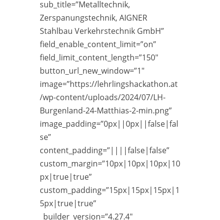
sub_title=”Metalltechnik,
Zerspanungstechnik, AIGNER
Stahlbau Verkehrstechnik GmbH”
field_enable_content_limit=”on”
field_limit_content_length=”150″
button_url_new_window=”1″
image=”https://lehrlingshackathon.at
/wp-content/uploads/2024/07/LH-
Burgenland-24-Matthias-2-min.png”
image_padding=”0px||0px||false|fal
se”
content_padding=”||||false|false”
custom_margin=”10px|10px|10px|10
px|true|true”
custom_padding=”15px|15px|15px|1
5px|true|true”
_builder_version=”4.27.4″