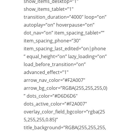
show_items_desktop=”1″
show_items_tablet=”1″
transition_duration=”4000″ loop=”on”
autoplay=”on” hoverpause=”on”
dot_nav=”on” item_spacing_tablet=””
item_spacing_phone=”30″
item_spacing_last_edited=”on|phone
” equal_height=”on” lazy_loading=”on”
load_before_transition=”on”
advanced_effect=”1″
arrow_nav_color=”#F2A007″
arrow_bg_color=”RGBA(255,255,255,0)
” dots_color=”#D6D6D6″
dots_active_color=”#F2A007″
overlay_color_field_bgcolor=”rgba(25
5,255,255,0.85)”
title_background=”RGBA(255,255,255,