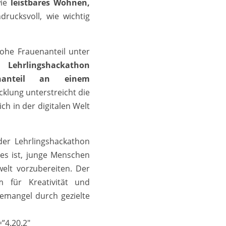
wie
leistbares Wohnen,
drucksvoll, wie wichtig
ohe Frauenanteil unter
Lehrlingshackathon
nanteil an einem
icklung unterstreicht die
ch in der digitalen Welt
der Lehrlingshackathon
 es ist, junge Menschen
welt vorzubereiten. Der
m für Kreativität und
temangel durch gezielte
”4.20.2″