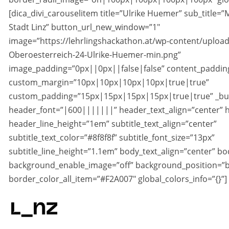
[dica_divi_carouselitem title=”Ulrike Huemer” sub_title=”
Stadt Linz” button_url_new_window=”1″
image=”https://lehrlingshackathon.at/wp-content/uploa
Oberoesterreich-24-Ulrike-Huemer-min.png”
image_padding=”0px||0px||false|false” content_padding
custom_margin=”10px|10px|10px|10px|true|true”
custom_padding=”15px|15px|15px|15px|true|true” _buil
header_font=”|600|||||||” header_text_align=”center” 
header_line_height=”1em” subtitle_text_align=”center”
subtitle_text_color=”#8f8f8f” subtitle_font_size=”13px”
subtitle_line_height=”1.1em” body_text_align=”center” b
background_enable_image=”off” background_position=”b
border_color_all_item=”#F2A007″ global_colors_info=”{}”]