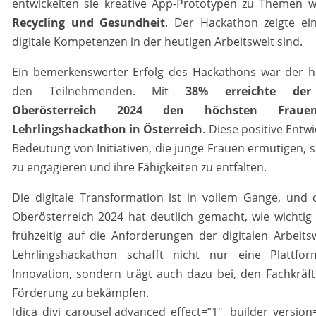
entwickelten sie kreative App-Prototypen zu Themen 
Recycling und Gesundheit
. Der Hackathon zeigte ein
digitale Kompetenzen in der heutigen Arbeitswelt sind.
Ein bemerkenswerter Erfolg des Hackathons war der h
den Teilnehmenden. Mit
38% erreichte der 
Oberösterreich 2024 den höchsten Fraue
Lehrlingshackathon in Österreich
. Diese positive Entw
Bedeutung von Initiativen, die junge Frauen ermutigen, si
zu engagieren und ihre Fähigkeiten zu entfalten.
Die digitale Transformation ist in vollem Gange, und 
Oberösterreich 2024 hat deutlich gemacht, wie wichtig
frühzeitig auf die Anforderungen der digitalen Arbeits
Lehrlingshackathon schafft nicht nur eine Plattfor
Innovation, sondern trägt auch dazu bei, den Fachkräf
Förderung zu bekämpfen.
[dica_divi_carousel advanced_effect=”1″ _builder_version=