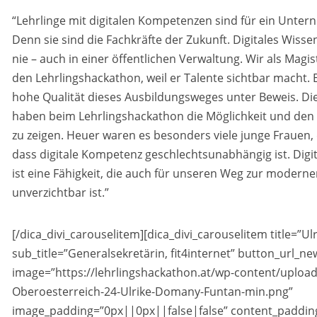
“Lehrlinge mit digitalen Kompetenzen sind für ein Unter
Denn sie sind die Fachkräfte der Zukunft. Digitales Wissen
nie – auch in einer öffentlichen Verwaltung. Wir als Magis
den Lehrlingshackathon, weil er Talente sichtbar macht. E
hohe Qualität dieses Ausbildungsweges unter Beweis. D
haben beim Lehrlingshackathon die Möglichkeit und den F
zu zeigen. Heuer waren es besonders viele junge Frauen, 
dass digitale Kompetenz geschlechtsunabhängig ist. Digi
ist eine Fähigkeit, die auch für unseren Weg zur modern
unverzichtbar ist.”
[/dica_divi_carouselitem][dica_divi_carouselitem title=”
sub_title=”Generalsekretärin, fit4internet” button_url_
image=”https://lehrlingshackathon.at/wp-content/uploa
Oberoesterreich-24-Ulrike-Domany-Funtan-min.png”
image_padding=”0px||0px||false|false” content_padding