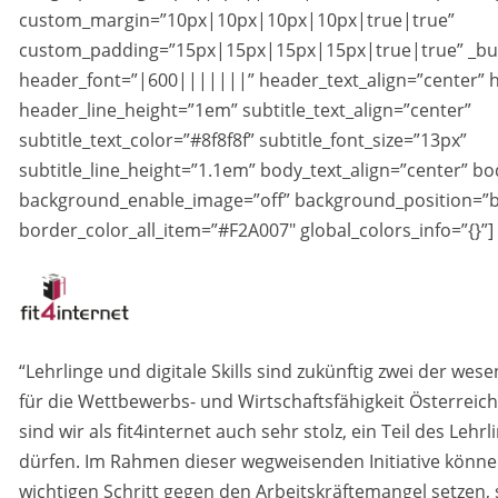
custom_margin=”10px|10px|10px|10px|true|true”
custom_padding=”15px|15px|15px|15px|true|true” _buil
header_font=”|600|||||||” header_text_align=”center” 
header_line_height=”1em” subtitle_text_align=”center”
subtitle_text_color=”#8f8f8f” subtitle_font_size=”13px”
subtitle_line_height=”1.1em” body_text_align=”center” b
background_enable_image=”off” background_position=”b
border_color_all_item=”#F2A007″ global_colors_info=”{}”]
“Lehrlinge und digitale Skills sind zukünftig zwei der we
für die Wettbewerbs- und Wirtschaftsfähigkeit Österreic
sind wir als fit4internet auch sehr stolz, ein Teil des Leh
dürfen. Im Rahmen dieser wegweisenden Initiative können
wichtigen Schritt gegen den Arbeitskräftemangel setzen, 