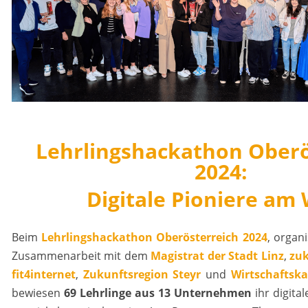
Lehrlingshackathon Oberö
2024:
Digitale Pioniere am
Beim
Lehrlingshackathon Oberösterreich 2024
, organ
Zusammenarbeit mit dem
Magistrat der Stadt Linz
,
zuk
fit4internet
,
Zukunftsregion Steyr
und
Wirtschaftsk
bewiesen
69 Lehrlinge aus 13 Unternehmen
ihr digita