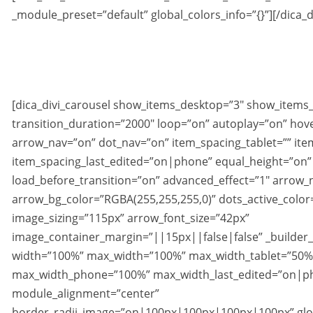
_module_preset=”default” global_colors_info=”{}”][/dica_d
[dica_divi_carousel show_items_desktop=”3″ show_items_
transition_duration=”2000″ loop=”on” autoplay=”on” ho
arrow_nav=”on” dot_nav=”on” item_spacing_tablet=”” it
item_spacing_last_edited=”on|phone” equal_height=”on” 
load_before_transition=”on” advanced_effect=”1″ arrow_
arrow_bg_color=”RGBA(255,255,255,0)” dots_active_color
image_sizing=”115px” arrow_font_size=”42px”
image_container_margin=”||15px||false|false” _builder_
width=”100%” max_width=”100%” max_width_tablet=”50%
max_width_phone=”100%” max_width_last_edited=”on|p
module_alignment=”center”
border_radii_image=”on|100px|100px|100px|100px” globa