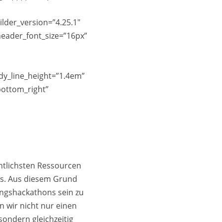
der_version=”4.25.1″
header_font_size=”16px”
ody_line_height=”1.4em”
ottom_right”
sentlichsten Ressourcen
hs. Aus diesem Grund
rlingshackathons sein zu
 wir nicht nur einen
sondern gleichzeitig