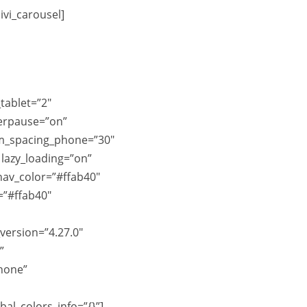
ivi_carousel]
tablet=”2″
verpause=”on”
em_spacing_phone=”30″
lazy_loading=”on”
nav_color=”#ffab40″
=”#ffab40″
version=”4.27.0″
”
hone”
l_colors_info=”{}”]