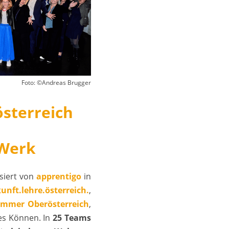
Foto: ©Andreas Brugger
sterreich
 Werk
isiert von
apprentigo
in
unft.lehre.österreich.
,
ammer Oberösterreich
,
les Können. In
25 Teams