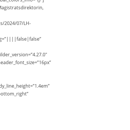
Magistratsdirektorin,
ds/2024/07/LH-
=”||||false|false”
der_version=”4.27.0″
header_font_size=”16px”
ody_line_height=”1.4em”
ottom_right”