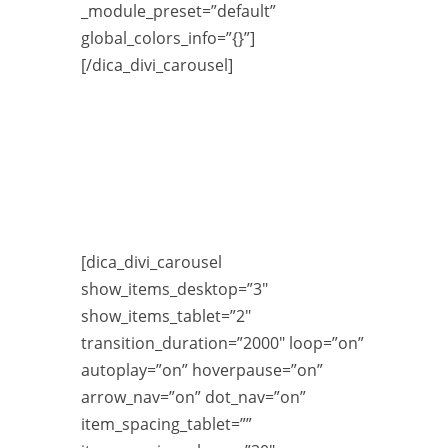
_module_preset=”default”
global_colors_info=”{}”]
[/dica_divi_carousel]
[dica_divi_carousel
show_items_desktop=”3″
show_items_tablet=”2″
transition_duration=”2000″ loop=”on”
autoplay=”on” hoverpause=”on”
arrow_nav=”on” dot_nav=”on”
item_spacing_tablet=””