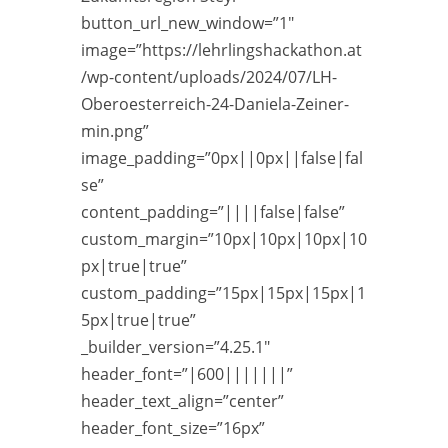
button_url_new_window=”1″
image=”https://lehrlingshackathon.at
/wp-content/uploads/2024/07/LH-
Oberoesterreich-24-Daniela-Zeiner-
min.png”
image_padding=”0px||0px||false|fal
se”
content_padding=”||||false|false”
custom_margin=”10px|10px|10px|10
px|true|true”
custom_padding=”15px|15px|15px|1
5px|true|true”
_builder_version=”4.25.1″
header_font=”|600|||||||”
header_text_align=”center”
header_font_size=”16px”