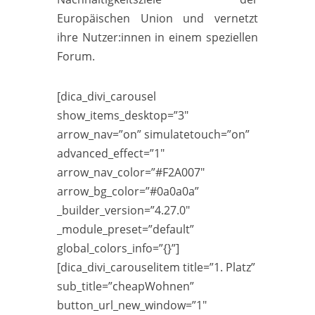
Europäischen Union und vernetzt
ihre Nutzer:innen in einem speziellen
Forum.
[dica_divi_carousel
show_items_desktop=”3″
arrow_nav=”on” simulatetouch=”on”
advanced_effect=”1″
arrow_nav_color=”#F2A007″
arrow_bg_color=”#0a0a0a”
_builder_version=”4.27.0″
_module_preset=”default”
global_colors_info=”{}”]
[dica_divi_carouselitem title=”1. Platz”
sub_title=”cheapWohnen”
button_url_new_window=”1″