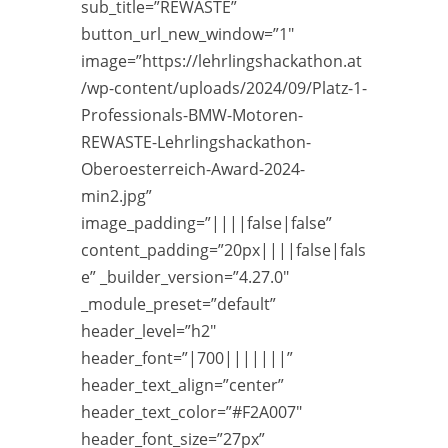
sub_title=”REWASTE”
button_url_new_window=”1″
image=”https://lehrlingshackathon.at
/wp-content/uploads/2024/09/Platz-1-
Professionals-BMW-Motoren-
REWASTE-Lehrlingshackathon-
Oberoesterreich-Award-2024-
min2.jpg”
image_padding=”||||false|false”
content_padding=”20px||||false|fals
e” _builder_version=”4.27.0″
_module_preset=”default”
header_level=”h2″
header_font=”|700|||||||”
header_text_align=”center”
header_text_color=”#F2A007″
header_font_size=”27px”