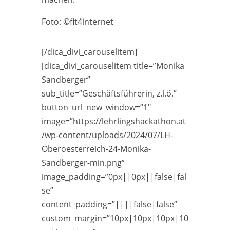
Foto: ©fit4internet
[/dica_divi_carouselitem]
[dica_divi_carouselitem title=”Monika
Sandberger”
sub_title=”Geschäftsführerin, z.l.ö.”
button_url_new_window=”1″
image=”https://lehrlingshackathon.at
/wp-content/uploads/2024/07/LH-
Oberoesterreich-24-Monika-
Sandberger-min.png”
image_padding=”0px||0px||false|fal
se”
content_padding=”||||false|false”
custom_margin=”10px|10px|10px|10