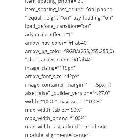
item_spacing_phone=”30″
item_spacing_last_edited=”on|phone
” equal_height=”on” lazy_loading=”on”
load_before_transition=”on”
advanced_effect=”1″
arrow_nav_color=”#ffab40″
arrow_bg_color=”RGBA(255,255,255,0)
” dots_active_color=”#ffab40″
image_sizing=”115px”
arrow_font_size=”42px”
image_container_margin=”||15px||f
alse|false” _builder_version=”4.27.0″
width=”100%” max_width=”100%”
max_width_tablet=”50%”
max_width_phone=”100%”
max_width_last_edited=”on|phone”
module_alignment=”center”