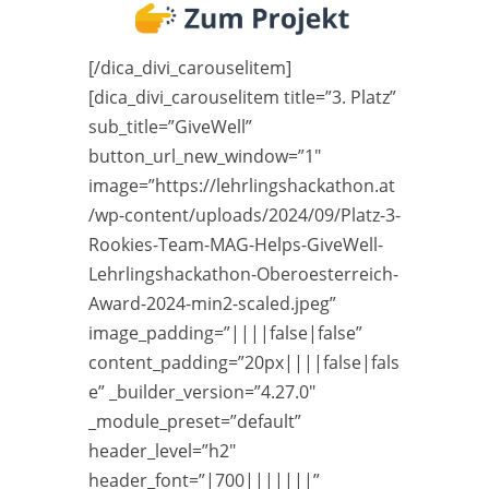
[/dica_divi_carouselitem]
[dica_divi_carouselitem title=”3. Platz”
sub_title=”GiveWell”
button_url_new_window=”1″
image=”https://lehrlingshackathon.at
/wp-content/uploads/2024/09/Platz-3-
Rookies-Team-MAG-Helps-GiveWell-
Lehrlingshackathon-Oberoesterreich-
Award-2024-min2-scaled.jpeg”
image_padding=”||||false|false”
content_padding=”20px||||false|fals
e” _builder_version=”4.27.0″
_module_preset=”default”
header_level=”h2″
header_font=”|700|||||||”