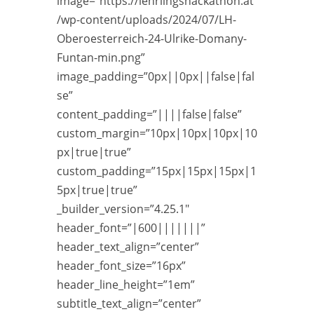
image=”https://lehrlingshackathon.at
/wp-content/uploads/2024/07/LH-
Oberoesterreich-24-Ulrike-Domany-
Funtan-min.png”
image_padding=”0px||0px||false|fal
se”
content_padding=”||||false|false”
custom_margin=”10px|10px|10px|10
px|true|true”
custom_padding=”15px|15px|15px|1
5px|true|true”
_builder_version=”4.25.1″
header_font=”|600|||||||”
header_text_align=”center”
header_font_size=”16px”
header_line_height=”1em”
subtitle_text_align=”center”