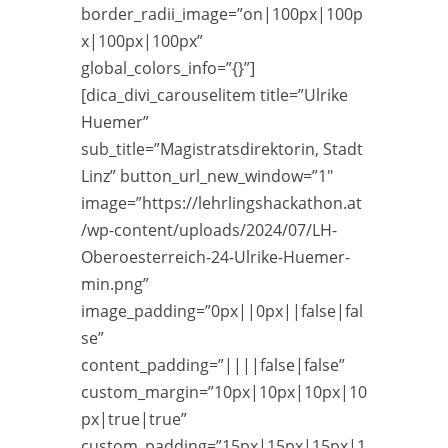
border_radii_image=”on|100px|100p
x|100px|100px”
global_colors_info=”{}”]
[dica_divi_carouselitem title=”Ulrike
Huemer”
sub_title=”Magistratsdirektorin, Stadt
Linz” button_url_new_window=”1″
image=”https://lehrlingshackathon.at
/wp-content/uploads/2024/07/LH-
Oberoesterreich-24-Ulrike-Huemer-
min.png”
image_padding=”0px||0px||false|fal
se”
content_padding=”||||false|false”
custom_margin=”10px|10px|10px|10
px|true|true”
custom_padding=”15px|15px|15px|1