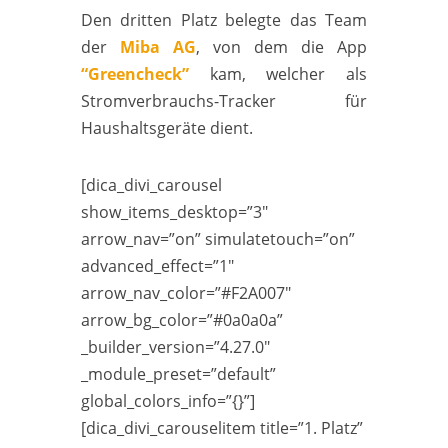
Den dritten Platz belegte das Team
der
Miba AG
, von dem die App
“Greencheck”
kam, welcher als
Stromverbrauchs-Tracker für
Haushaltsgeräte dient.
[dica_divi_carousel
show_items_desktop=”3″
arrow_nav=”on” simulatetouch=”on”
advanced_effect=”1″
arrow_nav_color=”#F2A007″
arrow_bg_color=”#0a0a0a”
_builder_version=”4.27.0″
_module_preset=”default”
global_colors_info=”{}”]
[dica_divi_carouselitem title=”1. Platz”