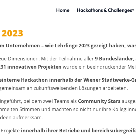
 2023
 Unternehmen – wie Lehrlinge 2023 gezeigt haben, was 
eue Dimensionen: Mit der Teilnahme aller
9 Bundesländer
,
231 innovativen Projekten
wurde ein beeindruckender Meil
bsinterne Hackathon innerhalb der Wiener Stadtwerke-
emeinsam an zukunftsweisenden Lösungen arbeiteten.
ingeführt, bei dem zwei Teams als
Community Stars
ausgez
 sammelten Stimmen und machten so nicht nur ihre Kolleg:in
 Ideen aufmerksam.​
e Projekte
innerhalb ihrer Betriebe und bereichsübergreif