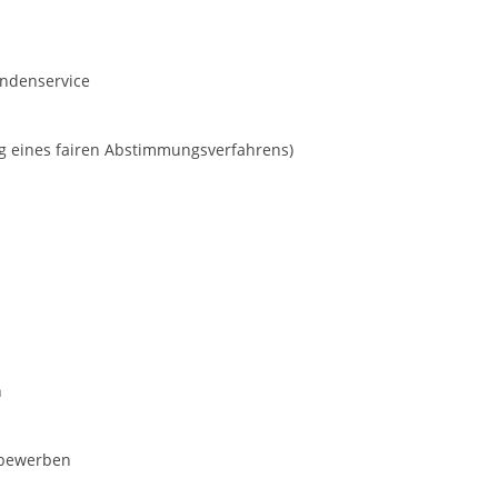
undenservice
g eines fairen Abstimmungsverfahrens)
n
tbewerben