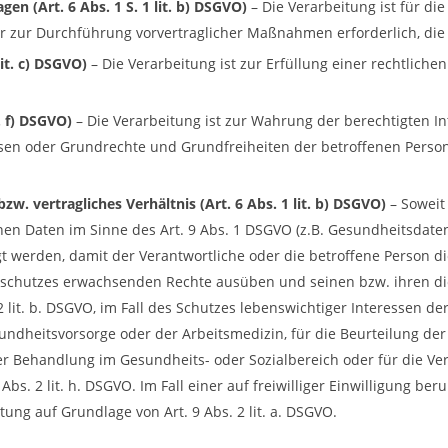
en (Art. 6 Abs. 1 S. 1 lit. b) DSGVO)
– Die Verarbeitung ist für die
der zur Durchführung vorvertraglicher Maßnahmen erforderlich, die
lit. c) DSGVO)
– Die Verarbeitung ist zur Erfüllung einer rechtlichen
t. f) DSGVO)
– Die Verarbeitung ist zur Wahrung der berechtigten I
eressen oder Grundrechte und Grundfreiheiten der betroffenen Per
w. vertragliches Verhältnis (Art. 6 Abs. 1 lit. b) DSGVO)
– Soweit
n Daten im Sinne des Art. 9 Abs. 1 DSGVO (z.B. Gesundheitsdate
t werden, damit der Verantwortliche oder die betroffene Person d
ialschutzes erwachsenden Rechte ausüben und seinen bzw. ihren d
 2 lit. b. DSGVO, im Fall des Schutzes lebenswichtiger Interessen 
undheitsvorsorge oder der Arbeitsmedizin, für die Beurteilung der 
der Behandlung im Gesundheits- oder Sozialbereich oder für die V
Abs. 2 lit. h. DSGVO. Im Fall einer auf freiwilliger Einwilligung 
ung auf Grundlage von Art. 9 Abs. 2 lit. a. DSGVO.