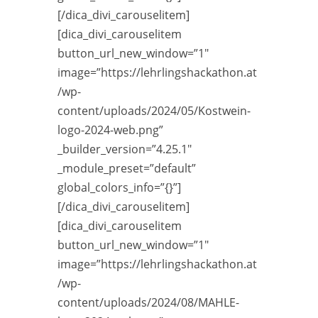
[/dica_divi_carouselitem]
[dica_divi_carouselitem
button_url_new_window=”1″
image=”https://lehrlingshackathon.at
/wp-
content/uploads/2024/05/Kostwein-
logo-2024-web.png”
_builder_version=”4.25.1″
_module_preset=”default”
global_colors_info=”{}”]
[/dica_divi_carouselitem]
[dica_divi_carouselitem
button_url_new_window=”1″
image=”https://lehrlingshackathon.at
/wp-
content/uploads/2024/08/MAHLE-