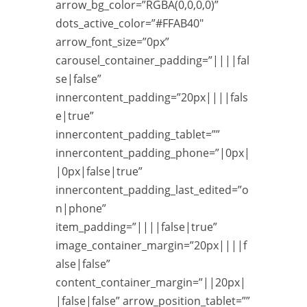
arrow_bg_color=”RGBA(0,0,0,0)”
dots_active_color=”#FFAB40″
arrow_font_size=”0px”
carousel_container_padding=”||||fal
se|false”
innercontent_padding=”20px||||fals
e|true”
innercontent_padding_tablet=””
innercontent_padding_phone=”|0px|
|0px|false|true”
innercontent_padding_last_edited=”o
n|phone”
item_padding=”||||false|true”
image_container_margin=”20px||||f
alse|false”
content_container_margin=”||20px|
|false|false” arrow_position_tablet=””