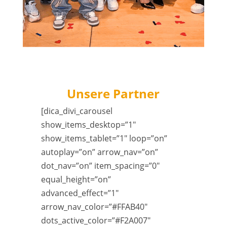
Unsere Partner
[dica_divi_carousel
show_items_desktop=”1″
show_items_tablet=”1″ loop=”on”
autoplay=”on” arrow_nav=”on”
dot_nav=”on” item_spacing=”0″
equal_height=”on”
advanced_effect=”1″
arrow_nav_color=”#FFAB40″
dots_active_color=”#F2A007″