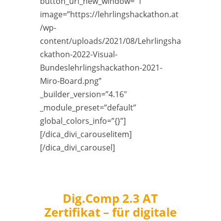
button_url_new_window=”1″
image=”https://lehrlingshackathon.at
/wp-
content/uploads/2021/08/Lehrlingsha
ckathon-2022-Visual-
Bundeslehrlingshackathon-2021-
Miro-Board.png”
_builder_version=”4.16″
_module_preset=”default”
global_colors_info=”{}”]
[/dica_divi_carouselitem]
[/dica_divi_carousel]
Dig.Comp 2.3 AT
Zertifikat – für digitale