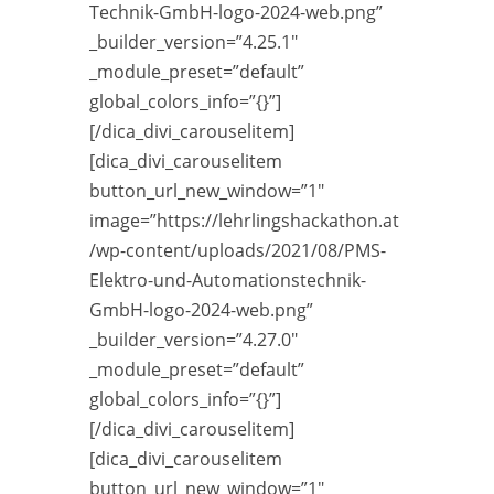
Technik-GmbH-logo-2024-web.png”
_builder_version=”4.25.1″
_module_preset=”default”
global_colors_info=”{}”]
[/dica_divi_carouselitem]
[dica_divi_carouselitem
button_url_new_window=”1″
image=”https://lehrlingshackathon.at
/wp-content/uploads/2021/08/PMS-
Elektro-und-Automationstechnik-
GmbH-logo-2024-web.png”
_builder_version=”4.27.0″
_module_preset=”default”
global_colors_info=”{}”]
[/dica_divi_carouselitem]
[dica_divi_carouselitem
button_url_new_window=”1″