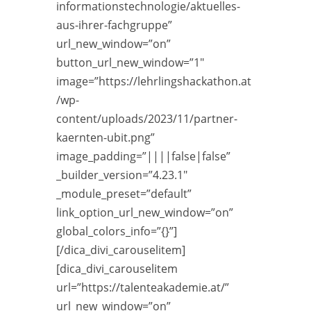
informationstechnologie/aktuelles-
aus-ihrer-fachgruppe”
url_new_window=”on”
button_url_new_window=”1″
image=”https://lehrlingshackathon.at
/wp-
content/uploads/2023/11/partner-
kaernten-ubit.png”
image_padding=”||||false|false”
_builder_version=”4.23.1″
_module_preset=”default”
link_option_url_new_window=”on”
global_colors_info=”{}”]
[/dica_divi_carouselitem]
[dica_divi_carouselitem
url=”https://talenteakademie.at/”
url_new_window=”on”