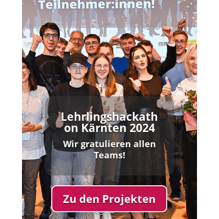
Lehrlingshackath
on Kärnten 2024
Wir gratulieren allen
Teams!
Zu den Projekten