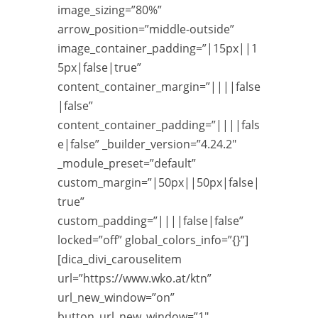
image_sizing=”80%”
arrow_position=”middle-outside”
image_container_padding=”|15px||1
5px|false|true”
content_container_margin=”||||false
|false”
content_container_padding=”||||fals
e|false” _builder_version=”4.24.2″
_module_preset=”default”
custom_margin=”|50px||50px|false|
true”
custom_padding=”||||false|false”
locked=”off” global_colors_info=”{}”]
[dica_divi_carouselitem
url=”https://www.wko.at/ktn”
url_new_window=”on”
button_url_new_window=”1″