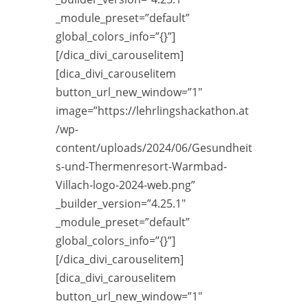
_module_preset=”default”
global_colors_info=”{}”]
[/dica_divi_carouselitem]
[dica_divi_carouselitem
button_url_new_window=”1″
image=”https://lehrlingshackathon.at
/wp-
content/uploads/2024/06/Gesundheit
s-und-Thermenresort-Warmbad-
Villach-logo-2024-web.png”
_builder_version=”4.25.1″
_module_preset=”default”
global_colors_info=”{}”]
[/dica_divi_carouselitem]
[dica_divi_carouselitem
button_url_new_window=”1″