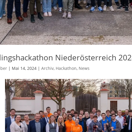
lingshackathon Niederösterreich 20
uber
|
Mai 14, 2024
|
Archiv
,
Hackathon
,
News