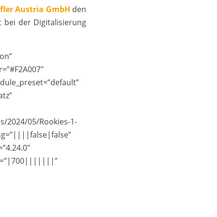
fler Austria GmbH
den
 bei der Digitalisierung
”on”
or=”#F2A007″
dule_preset=”default”
atz”
s/2024/05/Rookies-1-
g=”||||false|false”
”4.24.0″
t=”|700|||||||”