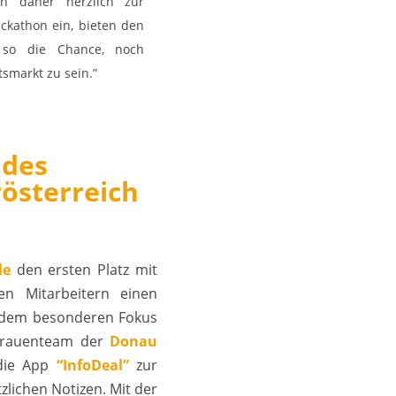
en daher herzlich zur
ckathon ein, bieten den
 so die Chance, noch
tsmarkt zu sein.”
 des
österreich
le
den ersten Platz mit
en Mitarbeitern einen
erdem besonderen Fokus
 Frauenteam der
Donau
 die App
“InfoDeal”
zur
lichen Notizen. Mit der