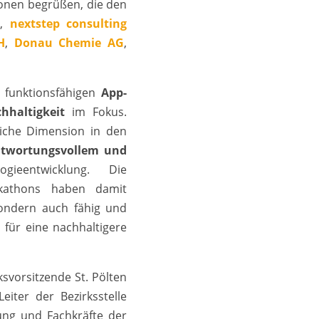
ionen begrüßen, die den
,
nextstep consulting
H
,
Donau Chemie AG
,
 funktionsfähigen
App-
hhaltigkeit
im Fokus.
liche Dimension in den
ntwortungsvollem und
gieentwicklung. Die
ckathons haben damit
sondern auch fähig und
 für eine nachhaltigere
rksvorsitzende St. Pölten
Leiter der Bezirksstelle
dung und Fachkräfte der