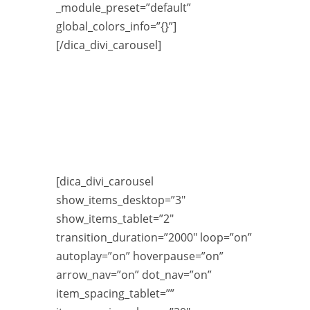
_module_preset=”default”
global_colors_info=”{}”]
[/dica_divi_carousel]
[dica_divi_carousel
show_items_desktop=”3″
show_items_tablet=”2″
transition_duration=”2000″ loop=”on”
autoplay=”on” hoverpause=”on”
arrow_nav=”on” dot_nav=”on”
item_spacing_tablet=””