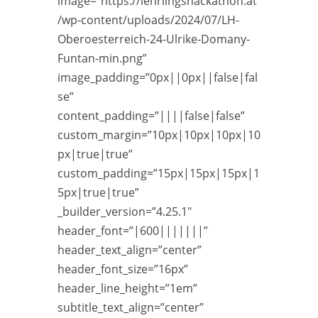
image=”https://lehrlingshackathon.at
/wp-content/uploads/2024/07/LH-
Oberoesterreich-24-Ulrike-Domany-
Funtan-min.png”
image_padding=”0px||0px||false|fal
se”
content_padding=”||||false|false”
custom_margin=”10px|10px|10px|10
px|true|true”
custom_padding=”15px|15px|15px|1
5px|true|true”
_builder_version=”4.25.1″
header_font=”|600|||||||”
header_text_align=”center”
header_font_size=”16px”
header_line_height=”1em”
subtitle_text_align=”center”