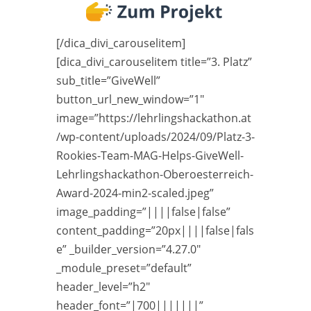
[/dica_divi_carouselitem]
[dica_divi_carouselitem title=”3. Platz”
sub_title=”GiveWell”
button_url_new_window=”1″
image=”https://lehrlingshackathon.at
/wp-content/uploads/2024/09/Platz-3-
Rookies-Team-MAG-Helps-GiveWell-
Lehrlingshackathon-Oberoesterreich-
Award-2024-min2-scaled.jpeg”
image_padding=”||||false|false”
content_padding=”20px||||false|fals
e” _builder_version=”4.27.0″
_module_preset=”default”
header_level=”h2″
header_font=”|700|||||||”