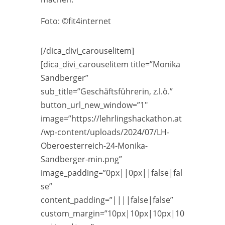
Foto: ©fit4internet
[/dica_divi_carouselitem]
[dica_divi_carouselitem title=”Monika
Sandberger”
sub_title=”Geschäftsführerin, z.l.ö.”
button_url_new_window=”1″
image=”https://lehrlingshackathon.at
/wp-content/uploads/2024/07/LH-
Oberoesterreich-24-Monika-
Sandberger-min.png”
image_padding=”0px||0px||false|fal
se”
content_padding=”||||false|false”
custom_margin=”10px|10px|10px|10