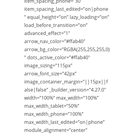
item_spacing_phone=”30″
item_spacing_last_edited=”on|phone
” equal_height=”on” lazy_loading=”on”
load_before_transition=”on”
advanced_effect=”1″
arrow_nav_color=”#ffab40″
arrow_bg_color=”RGBA(255,255,255,0)
” dots_active_color=”#ffab40″
image_sizing=”115px”
arrow_font_size=”42px”
image_container_margin=”||15px||f
alse|false” _builder_version=”4.27.0″
width=”100%” max_width=”100%”
max_width_tablet=”50%”
max_width_phone=”100%”
max_width_last_edited=”on|phone”
module_alignment=”center”