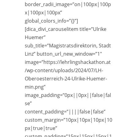
border_radii_image=”on|100px|100p
x|100px|100px”
global_colors_info=”{}”]
[dica_divi_carouselitem title=”Ulrike
Huemer”
sub_title=”Magistratsdirektorin, Stadt
Linz” button_url_new_window=”1″
image=”https://lehrlingshackathon.at
/wp-content/uploads/2024/07/LH-
Oberoesterreich-24-Ulrike-Huemer-
min.png”
image_padding=”0px||0px||false|fal
se”
content_padding=”||||false|false”
custom_margin=”10px|10px|10px|10
px|true|true”
custom_padding=”15px|15px|15px|1