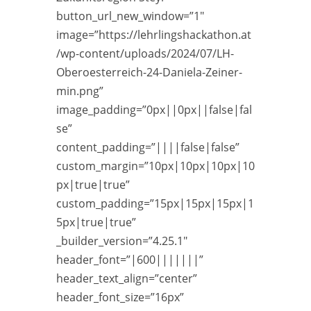
button_url_new_window=”1″
image=”https://lehrlingshackathon.at
/wp-content/uploads/2024/07/LH-
Oberoesterreich-24-Daniela-Zeiner-
min.png”
image_padding=”0px||0px||false|fal
se”
content_padding=”||||false|false”
custom_margin=”10px|10px|10px|10
px|true|true”
custom_padding=”15px|15px|15px|1
5px|true|true”
_builder_version=”4.25.1″
header_font=”|600|||||||”
header_text_align=”center”
header_font_size=”16px”