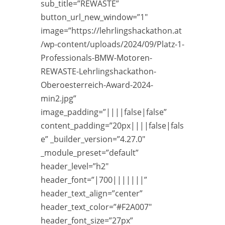
sub_title=”REWASTE”
button_url_new_window=”1″
image=”https://lehrlingshackathon.at
/wp-content/uploads/2024/09/Platz-1-
Professionals-BMW-Motoren-
REWASTE-Lehrlingshackathon-
Oberoesterreich-Award-2024-
min2.jpg”
image_padding=”||||false|false”
content_padding=”20px||||false|fals
e” _builder_version=”4.27.0″
_module_preset=”default”
header_level=”h2″
header_font=”|700|||||||”
header_text_align=”center”
header_text_color=”#F2A007″
header_font_size=”27px”