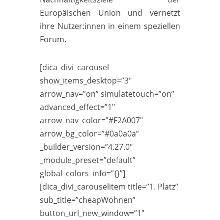
Europäischen Union und vernetzt
ihre Nutzer:innen in einem speziellen
Forum.
[dica_divi_carousel
show_items_desktop=”3″
arrow_nav=”on” simulatetouch=”on”
advanced_effect=”1″
arrow_nav_color=”#F2A007″
arrow_bg_color=”#0a0a0a”
_builder_version=”4.27.0″
_module_preset=”default”
global_colors_info=”{}”]
[dica_divi_carouselitem title=”1. Platz”
sub_title=”cheapWohnen”
button_url_new_window=”1″