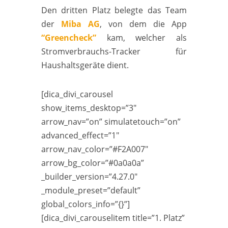
Den dritten Platz belegte das Team
der
Miba AG
, von dem die App
“Greencheck”
kam, welcher als
Stromverbrauchs-Tracker für
Haushaltsgeräte dient.
[dica_divi_carousel
show_items_desktop=”3″
arrow_nav=”on” simulatetouch=”on”
advanced_effect=”1″
arrow_nav_color=”#F2A007″
arrow_bg_color=”#0a0a0a”
_builder_version=”4.27.0″
_module_preset=”default”
global_colors_info=”{}”]
[dica_divi_carouselitem title=”1. Platz”